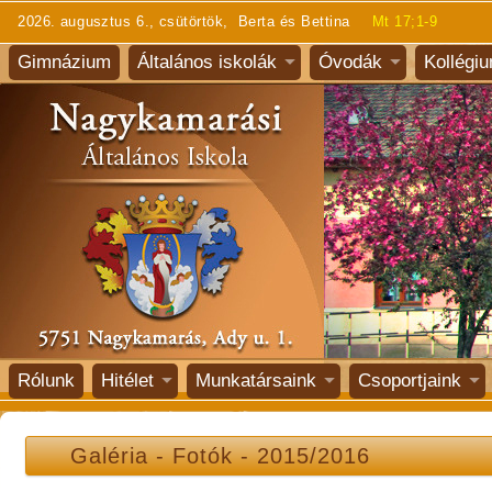
2026. augusztus 6., csütörtök, Berta és Bettina
Mt 17;1-9
Gimnázium
Általános iskolák
Óvodák
Kollégi
Rólunk
Hitélet
Munkatársaink
Csoportjaink
Galéria
-
Fotók
-
2015/2016