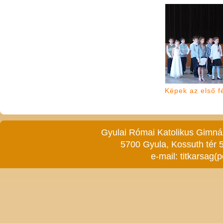
Képek az első f
Gyulai Római Katolikus Gimnáz
5700 Gyula, Kossuth tér 5
e-mail:
titkarsag(