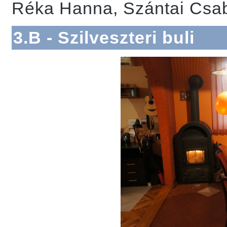
Réka Hanna, Szántai Csa
3.B - Szilveszteri buli