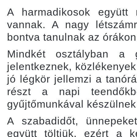
A harmadikosok együtt 
vannak. A nagy létszámra
bontva tanulnak az órákon
Mindkét osztályban a 
jelentkeznek, közlékenyek
jó légkör jellemzi a tanó
részt a napi teendőkbe
gyűjtőmunkával készülnek
A szabadidőt, ünnepeket,
együtt töltjük, ezért a 