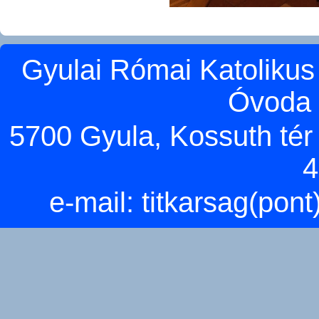
Gyulai Római Katolikus
Óvoda 
5700 Gyula, Kossuth tér 5
4
e-mail:
titkarsag(pon