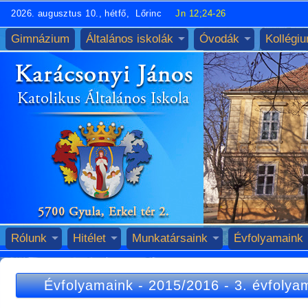
2026. augusztus 10., hétfő, Lőrinc
Jn 12;24-26
Gimnázium
Általános iskolák
Óvodák
Kollégi
Rólunk
Hitélet
Munkatársaink
Évfolyamaink
Évfolyamaink
-
2015/2016
-
3. évfolya