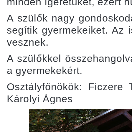
minden ígéretüket, ezért h
A szülők nagy gondoskodás
segítik gyermekeiket. Az 
vesznek.
A szülőkkel összehangol
a gyermekekért.
Osztályfőnökök: Ficzere
Károlyi Ágnes