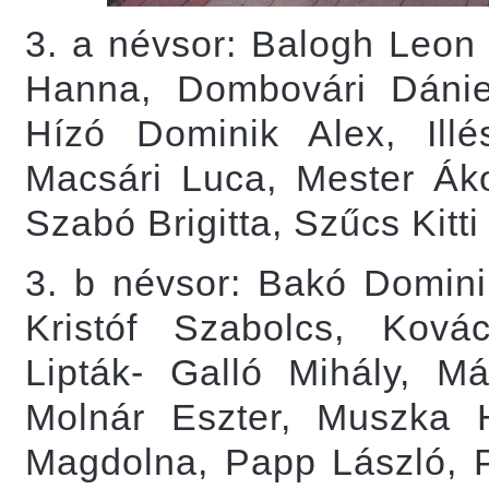
3. a névsor: Balogh Leon 
Hanna, Dombovári Dániel
Hízó Dominik Alex, Il
Macsári Luca, Mester Ák
Szabó Brigitta, Szűcs Kit
3. b névsor: Bakó Domini
Kristóf Szabolcs, Ková
Lipták- Galló Mihály, M
Molnár Eszter, Muszka 
Magdolna, Papp László, 