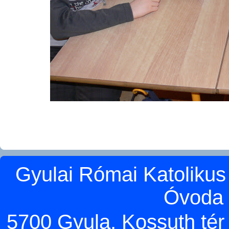
Gyulai Római Katolikus
Óvoda 
5700 Gyula, Kossuth tér 5