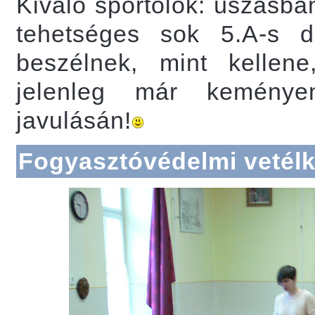
Kiváló sportolók: úszásba
tehetséges sok 5.A-s d
beszélnek, mint kellen
jelenleg már keménye
javulásán!
Fogyasztóvédelmi vetél