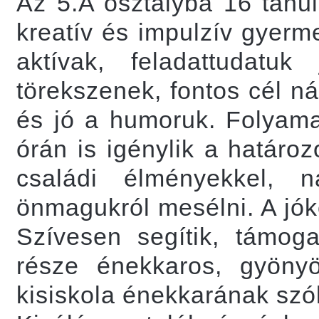
Az 5.A osztályba 16 tanul
kreatív és impulzív gyer
aktívak, feladattudatu
törekszenek, fontos cél ná
és jó a humoruk. Folyamat
órán is igénylik a határoz
családi élményekkel, 
önmagukról mesélni. A jók
Szívesen segítik, támog
része énekkaros, gyönyö
kisiskola énekkarának szól