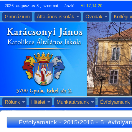
2026. augusztus 8., szombat, László
Mt 17;14-20
Gimnázium
Általános iskolák
Óvodák
Kollégi
Rólunk
Hitélet
Munkatársaink
Évfolyamaink
Évfolyamaink
-
2015/2016
-
5. évfolya