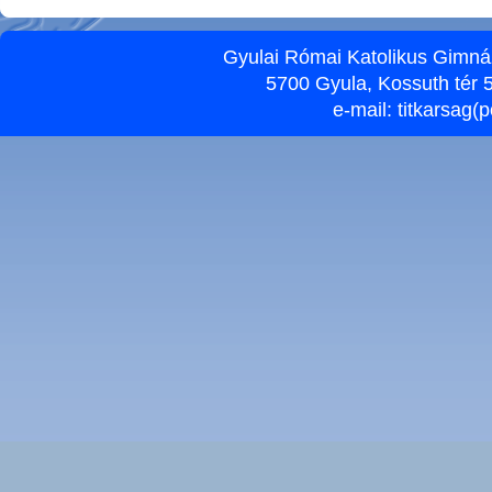
Gyulai Római Katolikus Gimnáz
5700 Gyula, Kossuth tér 5
e-mail:
titkarsag(