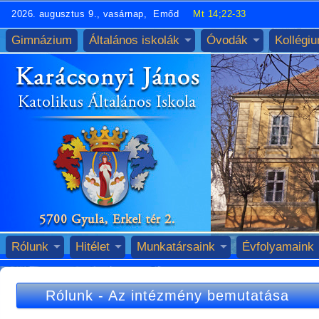
2026. augusztus 9., vasárnap, Emőd
Mt 14;22-33
Gimnázium
Általános iskolák
Óvodák
Kollégi
Rólunk
Hitélet
Munkatársaink
Évfolyamaink
Rólunk
-
Az intézmény bemutatása