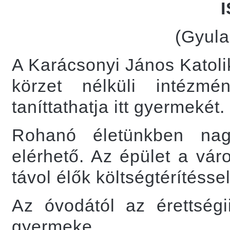
(Gyula,
A Karácsonyi János Katoli
körzet nélküli intézmé
taníttathatja itt gyermekét.
Rohanó életünkben nag
elérhető. Az épület a vár
távol élők költségtérítésse
Az óvodától az érettség
gyermeke.