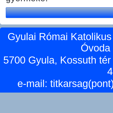
Gyulai Római Katolikus
Óvoda 
5700 Gyula, Kossuth tér 5
4
e-mail:
titkarsag(pon