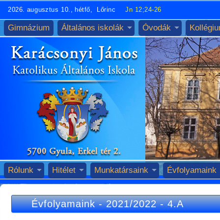
2026. augusztus 10., hétfő, Lőrinc
Jn 12;24-26
Gimnázium
Általános iskolák
Óvodák
Kollégi
Rólunk
Hitélet
Munkatársaink
Évfolyamaink
Évfolyamaink
-
2021/2022
-
4.A