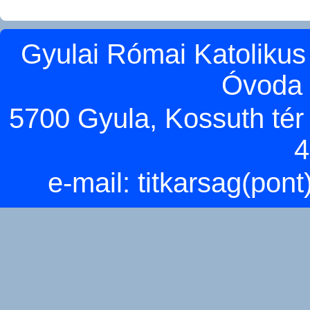
Gyulai Római Katolikus
Óvoda 
5700 Gyula, Kossuth tér 5
4
e-mail:
titkarsag(pon