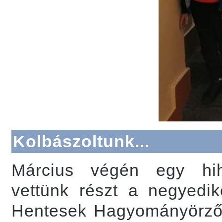
Kolbászoltunk...
Március végén egy hih
vettünk részt a negyedik
Hentesek Hagyományörző E