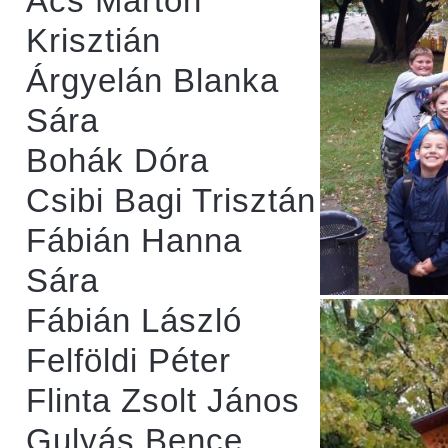
Ács Márton
Krisztián
Árgyelán Blanka
Sára
Bohák Dóra
Csibi Bagi Trisztán
Fábián Hanna
Sára
Fábián László
Felföldi Péter
Flinta Zsolt János
Gulyás Bence