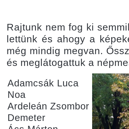
Rajtunk nem fog ki semmil
lettünk és ahogy a képeke
még mindig megvan. Őssze
és meglátogattuk a népmes
Adamcsák Luca
Noa
Ardeleán Zsombor
Demeter