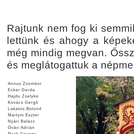
Rajtunk nem fog ki semmil
lettünk és ahogy a képeke
még mindig megvan. Őssze
és meglátogattuk a népmes
Annus Zsombor
Ecker Gerda
Hajdu Zselyke
Kovács Gergő
Lakatos Botond
Martyin Eszter
Nyári Balázs
Óvári Adrián
Ruck Csenge