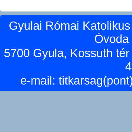
Gyulai Római Katolikus
Óvoda 
5700 Gyula, Kossuth tér 5
4
e-mail:
titkarsag(pon