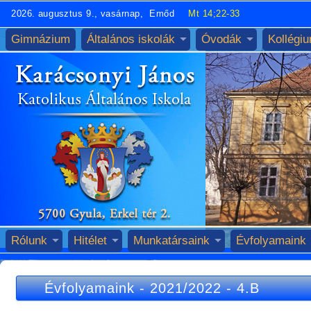
2026. augusztus 9., vasárnap, Emőd
Mt 14;22-33
Gimnázium
Általános iskolák
Óvodák
Kollégi
Rólunk
Hitélet
Munkatársaink
Évfolyamaink
Évfolyamaink
-
2021/2022
-
4.B