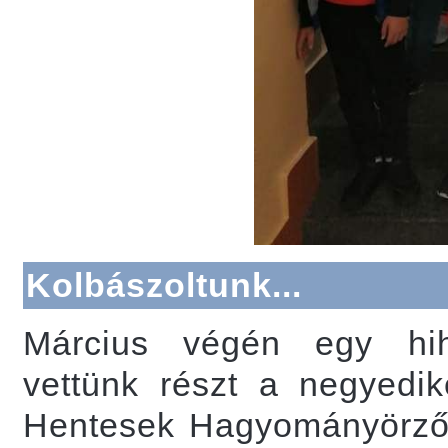
Kolbászoltunk...
Március végén egy hih
vettünk részt a negyedik
Hentesek Hagyományörző E