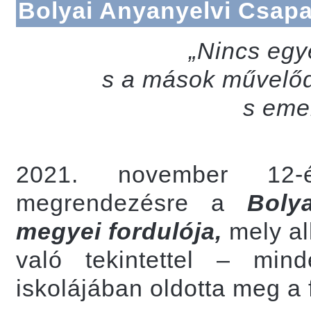
Bolyai Anyanyelvi Csap
„Nincs egy
s a mások művelőd
s eme
2021. november 12-é
megrendezésre a
Boly
megyei fordulója,
mely a
való tekintettel – min
iskolájában oldotta meg a 