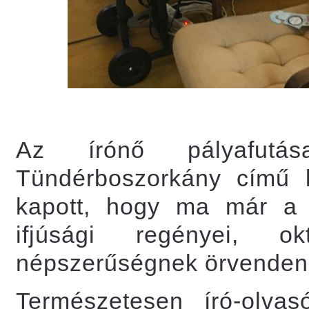
Az írónő pályafutá
Tündérboszorkány című k
kapott, hogy ma már a 3
ifjúsági regényei, ok
népszerűségnek örvenden
Természetesen író-olva