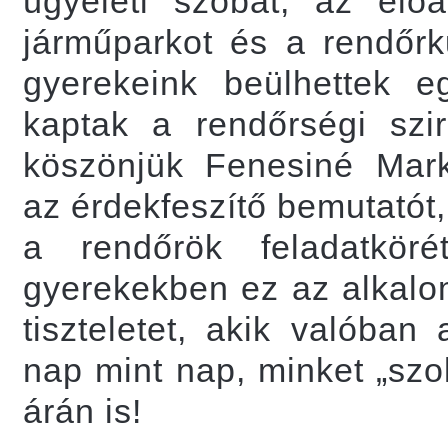
ügyeleti szobát, az előál
járműparkot és a rendőrk
gyerekeink beülhettek eg
kaptak a rendőrségi szir
köszönjük Fenesiné Mark
az érdekfeszítő bemutatót
a rendőrök feladatkö
gyerekekben ez az alkalom
tiszteletet, akik valóban
nap mint nap, minket „szo
árán is!