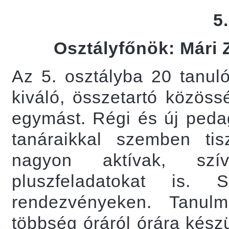
5
Osztályfőnök: Mári
Az 5. osztályba 20 tanuló
kiváló, összetartó közöss
egymást. Régi és új pedag
tanáraikkal szemben tisz
nagyon aktívak, szív
pluszfeladatokat is. 
rendezvényeken. Tanul
többség óráról órára kés