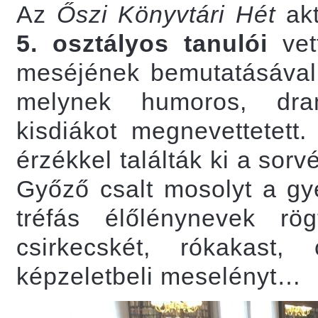
Az
Őszi Könyvtári Hét
akt
5. osztályos tanulói
vet
meséjének bemutatásával k
melynek humoros, dram
kisdiákot megnevettetett.
érzékkel találták ki a sor
Győző csalt mosolyt a gy
tréfás élőlénynevek rögtö
csirkecskét, rókakast,
képzeletbeli meselényt…