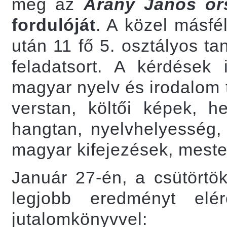
meg az
Arany János or
fordulóját
. A közel másfé
után 11 fő 5. osztályos ta
feladatsort. A kérdések i
magyar nyelv és irodalom 
verstan, költői képek, he
hangtan, nyelvhelyesség,
magyar kifejezések, meste
Január 27-én, a csütörtök
legjobb eredményt elérő
jutalomkönyvvel: