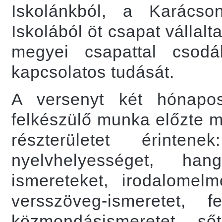
Iskolánkból, a Karácso
Iskolából öt csapat vállal
megyei csapattal csodá
kapcsolatos tudását.
A versenyt két hónapos 
felkészülő munka előzte m
részterületet érintene
nyelvhelyességet, han
ismereteket, irodalomelm
versszöveg-ismeretet, f
közmondásismeretet, ső