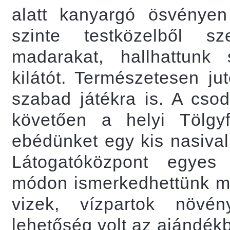
alatt kanyargó ösvényen
szinte testközelből s
madarakat, hallhattunk
kilátót. Természetesen ju
szabad játékra is. A csod
követően a helyi Tölgy
ebédünket egy kis nasival
Látogatóközpont egyes ki
módon ismerkedhettünk me
vizek, vízpartok növén
lehetőség volt az ajándék