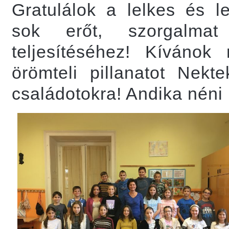
Gratulálok a lelkes és l
sok erőt, szorgalmat
teljesítéséhez! Kíváno
örömteli pillanatot Nekt
családotokra! Andika néni (