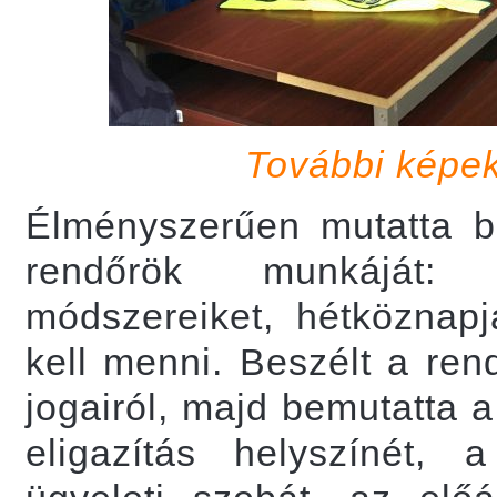
További képeké
Élményszerűen mutatta 
rendőrök munkáját: e
módszereiket, hétköznapj
kell menni. Beszélt a ren
jogairól, majd bemutatta 
eligazítás helyszínét, a