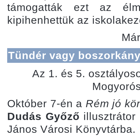
támogatták ezt az élm
kipihenhettük az iskolake
Már
Tündér vagy boszorkán
Az 1. és 5. osztályo
Mogyorós
Október 7-én a
Rém jó kö
Dudás Győző
illusztráto
János Városi Könyvtárba.