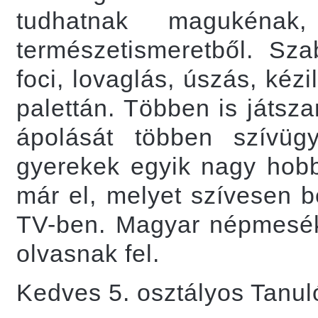
tudhatnak magukénak
természetismeretből. Sza
foci, lovaglás, úszás, ké
palettán. Többen is játsz
ápolását többen szívüg
gyerekek egyik nagy hobbi
már el, melyet szívesen 
TV-ben. Magyar népmesék
olvasnak fel.
Kedves 5. osztályos Tanul