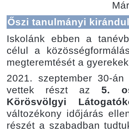
Már
Őszi tanulmányi kirándu
Iskolánk ebben a tanévbe
célul a közösségformálá
megteremtését a gyerekek
2021. szeptember 30-á
vettek részt az
5. o
Körösvölgyi Látogató
változékony időjárás elle
részét a szabadban tudtuk