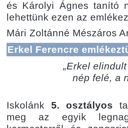
és Károlyi Ágnes tanító 
lehettünk ezen az emlékez
Mári Zoltánné Mészáros An
Erkel Ferencre emlékez
„Erkel elindul
nép felé, a 
Iskolánk
5.
osztályos
ta
meg az egyik legnagy