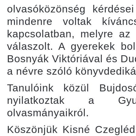
olvasóközönség kérdései
mindenre voltak kívánc
kapcsolatban, melyre az í
válaszolt. A gyerekek bol
Bosnyák Viktóriával és D
a névre szóló könyvdediká
Tanulóink közül Bujd
nyilatkoztak a Gyu
olvasmányaikról.
Köszönjük Kisné Czegléd