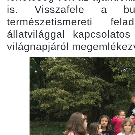
is. Visszafele a b
természetismereti fel
állatvilággal kapcsolato
világnapjáról megemlékez