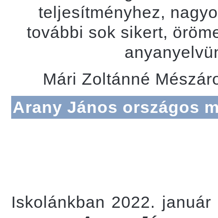
teljesítményhez, nagy
további sok sikert, örö
anyanyelvü
Mári Zoltánné Mészáro
Arany János országos ma
Iskolánkban 2022. január 