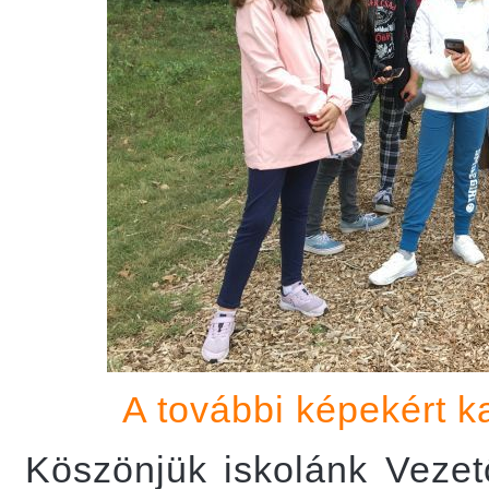
A további képekért ka
Köszönjük iskolánk Veze