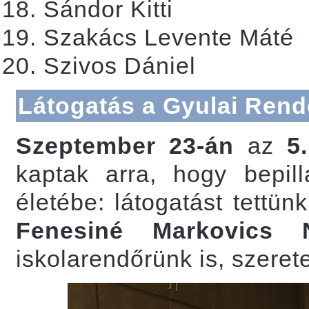
Sándor Kitti
Szakács Levente Máté
Szivos Dániel
Látogatás a Gyulai Ren
Szeptember 23-án
az
5
kaptak arra, hogy bepil
életébe: látogatást tettü
Fenesiné Markovics 
iskolarendőrünk is, szerete