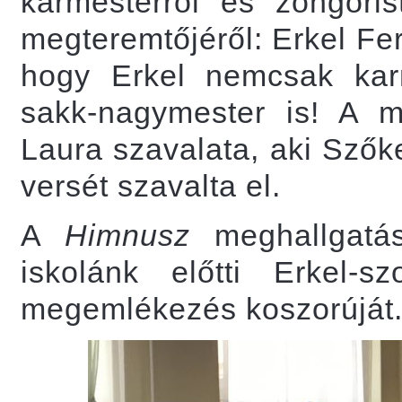
karmesterről és zongori
megteremtőjéről: Erkel Fer
hogy Erkel nemcsak kar
sakk-nagymester is! A mű
Laura szavalata, aki Szőke
versét szavalta el.
A
Himnusz
meghallgatás
iskolánk előtti Erkel-
megemlékezés koszorúját