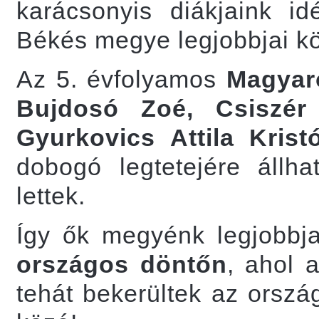
karácsonyis diákjaink id
Békés megye legjobbjai k
Az 5. évfolyamos
Magyar
Bujdosó Zoé, Csiszér 
Gyurkovics Attila Kristó
dobogó legtetejére állh
lettek.
Így ők megyénk legjobbj
országos döntőn
, ahol 
tehát bekerültek az orszá