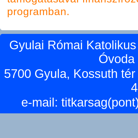
programban.
Gyulai Római Katolikus
Óvoda 
5700 Gyula, Kossuth tér 5
4
e-mail:
titkarsag(pon