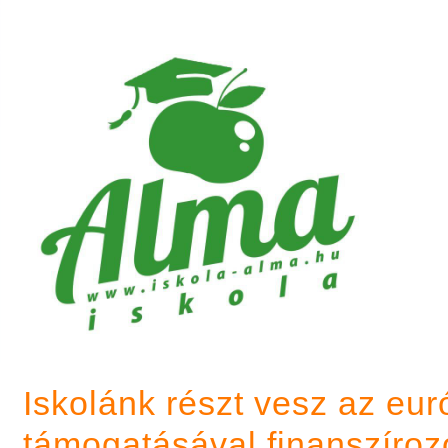
Iskolánk részt vesz az eu
támogatásával finanszíroz