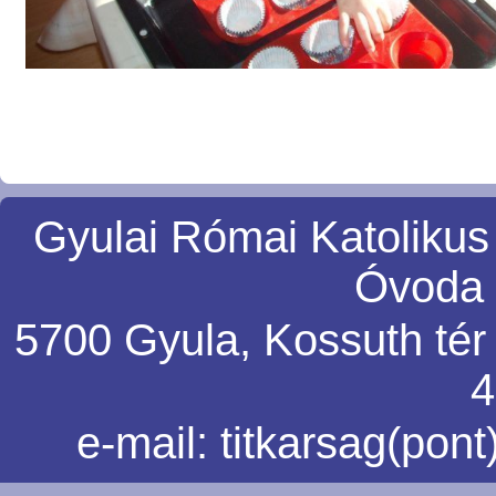
Gyulai Római Katolikus
Óvoda 
5700 Gyula, Kossuth tér 5
4
e-mail:
titkarsag(pon