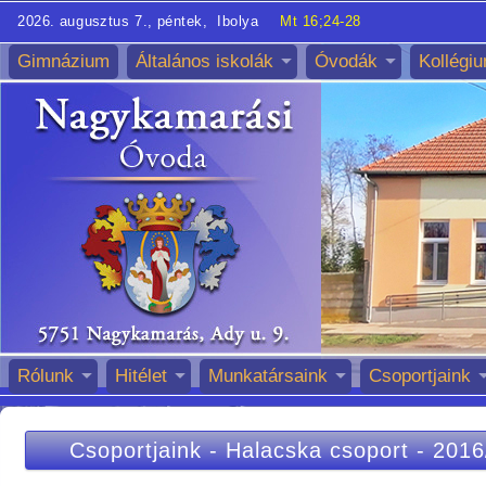
2026. augusztus 7., péntek, Ibolya
Mt 16;24-28
Gimnázium
Általános iskolák
Óvodák
Kollégi
Rólunk
Hitélet
Munkatársaink
Csoportjaink
Csoportjaink
-
Halacska csoport
-
2016