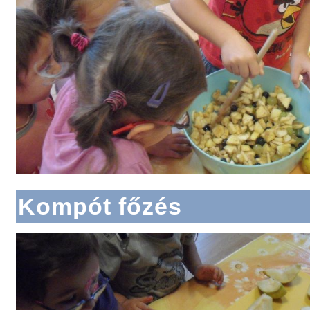
Kompót főzés