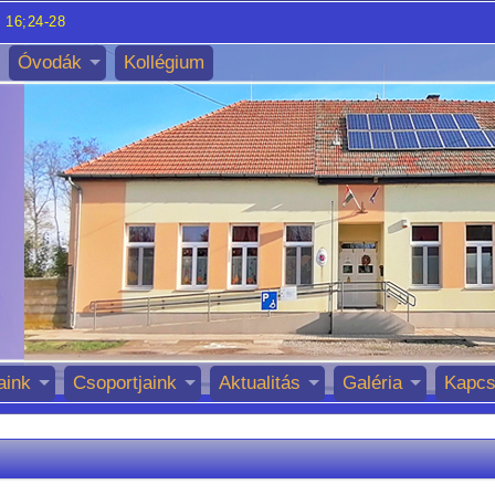
 16;24-28
Óvodák
Kollégium
aink
Csoportjaink
Aktualitás
Galéria
Kapcs