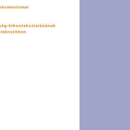
dokumentumai
sség-kibontakoztatásának
ézményekben