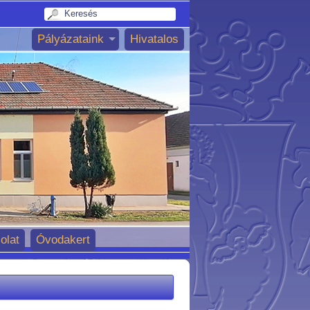
Pályázataink
Hivatalos
olat
Óvodakert