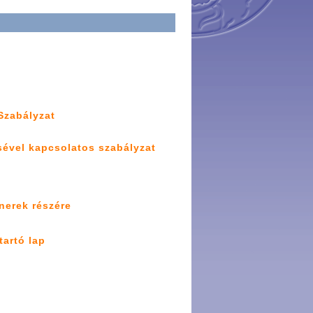
Szabályzat
sével kapcsolatos szabályzat
nerek részére
tartó lap