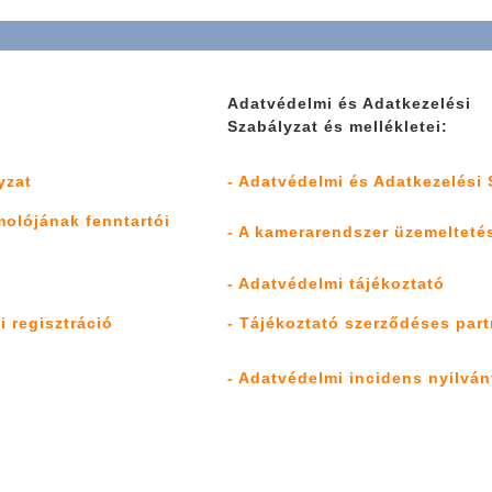
Adatvédelmi és Adatkezelési
Szabályzat és mellékletei:
yzat
- Adatvédelmi és Adatkezelési 
olójának fenntartói
- A kamerarendszer üzemelteté
- Adatvédelmi tájékoztató
i regisztráció
- Tájékoztató szerződéses part
- Adatvédelmi incidens nyilván