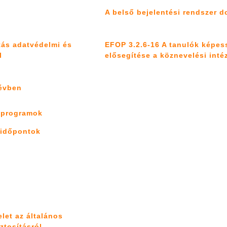
A belső bejelentési rendszer 
atás adatvédelmi és
EFOP 3.2.6-16 A tanulók képe
l
elősegítése a köznevelési int
évben
ó programok
 időpontok
elet az általános
ztosításról