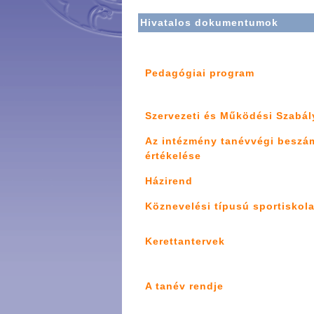
Hivatalos dokumentumok
Pedagógiai program
Szervezeti és Működési Szabál
Az intézmény tanévvégi beszám
értékelése
Házirend
Köznevelési típusú sportiskola
Kerettantervek
A tanév rendje