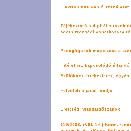
Elektronikus Napló szabályzat
Tájékoztató a digitális távokt
adatbiztonsági vonatkozásairó
Pedagógusok megbízása a
tan
Hitélethez kapcsolódó álland
Szülőknek értekezletek, egyéb
Felvételi eljárás rendje
Érettségi vizsgaidőszakok
119/2003. (VIII. 14.) Korm. rend
gyermek- és ifjúsági baleset-bi