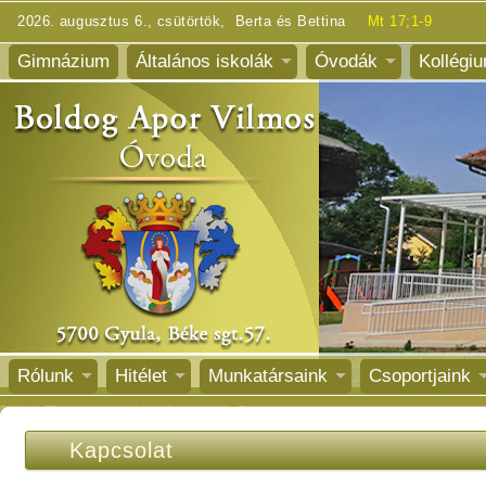
2026. augusztus 6., csütörtök, Berta és Bettina
Mt 17;1-9
Gimnázium
Általános iskolák
Óvodák
Kollégi
Rólunk
Hitélet
Munkatársaink
Csoportjaink
Kapcsolat