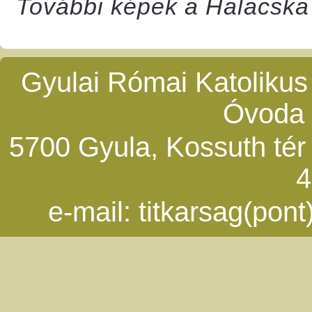
További képek a Halacska
Gyulai Római Katolikus
Óvoda 
5700 Gyula, Kossuth tér 5
4
e-mail:
titkarsag(pon