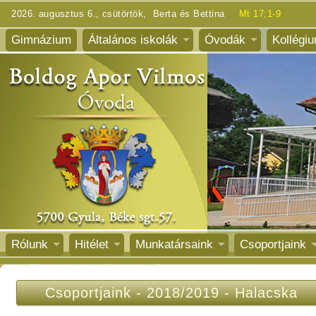
2026. augusztus 6., csütörtök, Berta és Bettina
Mt 17;1-9
Gimnázium
Általános iskolák
Óvodák
Kollégi
Rólunk
Hitélet
Munkatársaink
Csoportjaink
Csoportjaink
-
2018/2019
-
Halacska