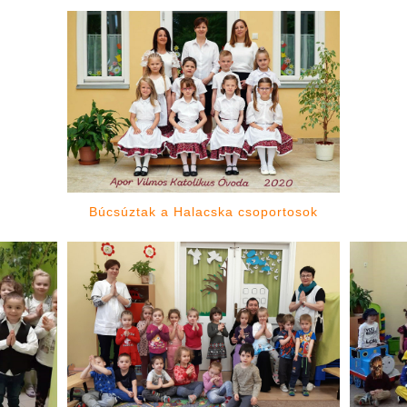
Búcsúztak a Halacska csoportosok