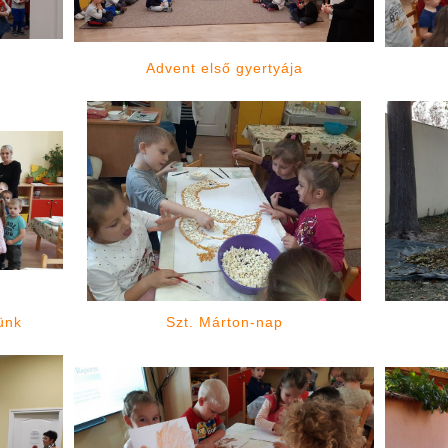
Advent első gyertyája
ünk
Szt. Márton-nap