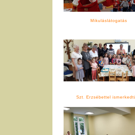
Mikuláslátogatás
Szt. Erzsébettel ismerkedt