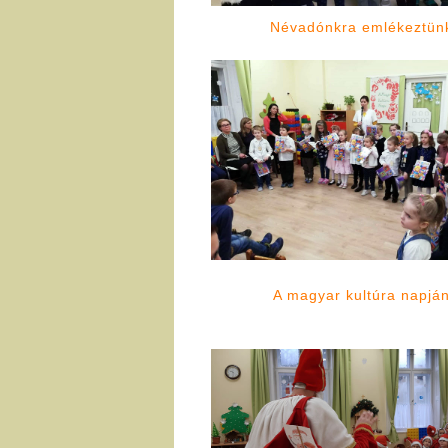
Névadónkra emlékeztün
A magyar kultúra napjá