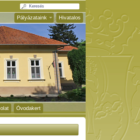
Pályázataink
Hivatalos
olat
Óvodakert