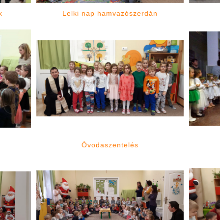
k
Lelki nap hamvazószerdán
n
Óvodaszentelés