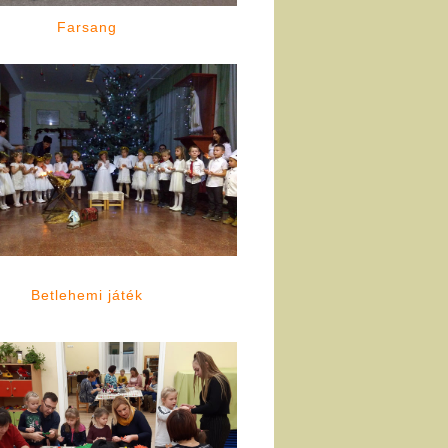
Farsang
Betlehemi játék