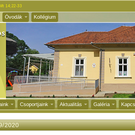
Mt 14;22-33
Óvodák
Kollégium
aink
Csoportjaink
Aktualitás
Galéria
Kapcs
9/2020