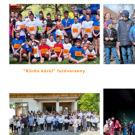
"Körös körül" futóverseny