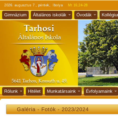
2026. augusztus 7., péntek, Ibolya
Mt 16;24-28
Gimnázium
Általános iskolák
Óvodák
Kollégi
Rólunk
Hitélet
Munkatársaink
Évfolyamaink
Galéria
-
Fotók
-
2023/2024