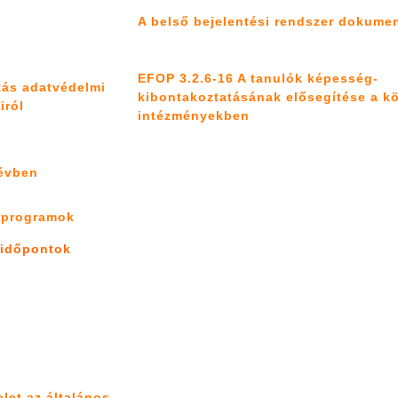
A belső bejelentési rendszer dokume
EFOP 3.2.6-16 A tanulók képesség-
atás adatvédelmi
kibontakoztatásának elősegítése a k
iról
intézményekben
évben
ó programok
 időpontok
elet az általános