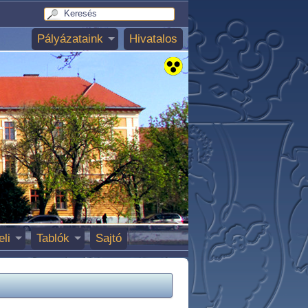
Pályázataink
Hivatalos
eli
Tablók
Sajtó