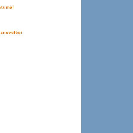
ntumai
öznevelési