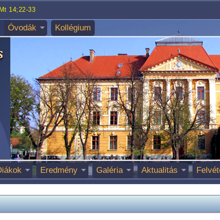
Mt 14;22-33
Óvodák
Kollégium
Diákok
Eredmény
Galéria
Aktualitás
Felvét