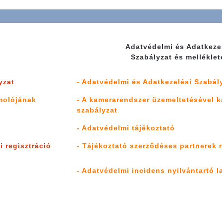
Adatvédelmi és Adatkeze
Szabályzat és melléklet
yzat
- Adatvédelmi és Adatkezelési Szabál
molójának
- A kamerarendszer üzemeltetésével 
szabályzat
- Adatvédelmi tájékoztató
i regisztráció
- Tájékoztató szerződéses partnerek 
- Adatvédelmi incidens nyilvántartó l