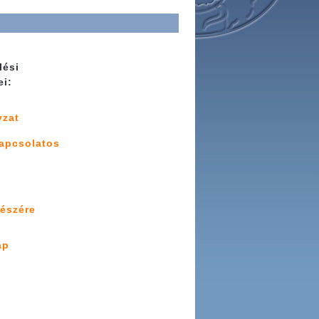
lési
ei:
yzat
kapcsolatos
részére
ap