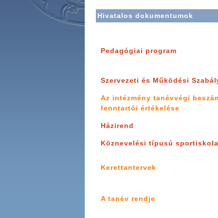
Hivatalos dokumentumok
Pedagógiai program
Szervezeti és Működési Szabál
Az intézmény tanévvégi beszá
fenntartói értékelése
Házirend
Köznevelési típusú sportiskola
Kerettantervek
A tanév rendje