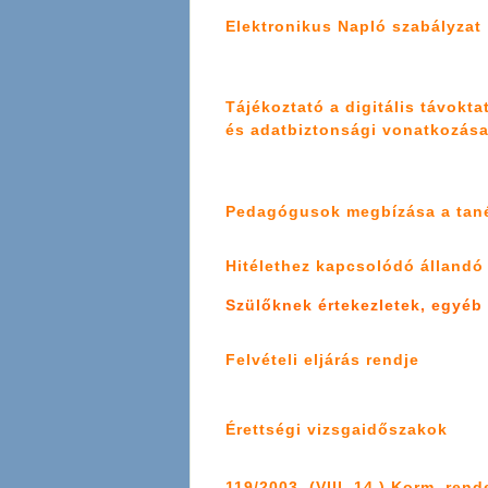
Elektronikus Napló szabályzat
Tájékoztató a digitális távokt
és adatbiztonsági vonatkozása
Pedagógusok megbízása a
tan
Hitélethez kapcsolódó álland
Szülőknek értekezletek, egyéb
Felvételi eljárás rendje
Érettségi vizsgaidőszakok
119/2003. (VIII. 14.) Korm. rend